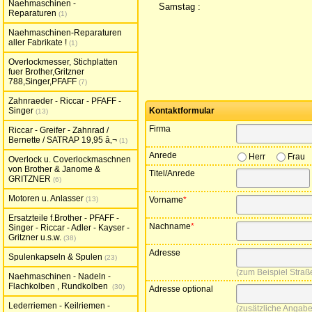
Naehmaschinen -
Samstag : 10:0
Reparaturen
1
Naehmaschinen-Reparaturen
aller Fabrikate !
1
Overlockmesser, Stichplatten
fuer Brother,Gritzner
788,Singer,PFAFF
7
Zahnraeder - Riccar - PFAFF -
Singer
Kontaktformular
13
Firma
Riccar - Greifer - Zahnrad /
Bernette / SATRAP 19,95 â‚¬
1
Anrede
Herr
Frau
Overlock u. Coverlockmaschnen
von Brother & Janome &
Titel/Anrede
GRITZNER
6
Motoren u. Anlasser
13
Vorname
*
Ersatzteile f.Brother - PFAFF -
Nachname
*
Singer - Riccar - Adler - Kayser -
Gritzner u.s.w.
38
Adresse
Spulenkapseln & Spulen
23
zum Beispiel Stra
Naehmaschinen - Nadeln -
Flachkolben , Rundkolben
30
Adresse optional
Lederriemen - Keilriemen -
zusätzliche Angabe