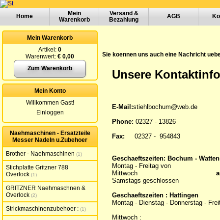
Mein
Versand &
Home
AGB
Ko
Warenkorb
Bezahlung
Mein Warenkorb
Artikel:
0
Sie koennen uns auch eine Nachricht ueb
Warenwert:
€ 0,00
Zum Warenkorb
Unsere Kontaktinf
Mein Konto
Willkommen Gast!
E-Mail:
stiehlbochum@web.de
Einloggen
Phone:
02327 - 13826
Naehmaschinen - Ersatzteile
Fax:
02327 - 954843
Messer Nadeln u.Zubehoer
Brother - Naehmaschinen
1
Geschaeftszeiten: Bochum - Watten
Montag - Freitag von 
Stichplatte Gritzner 788
Mittwoch
a
Overlock
1
Samstags geschlossen
GRITZNER Naehmaschnen &
Overlock
Geschaeftszeiten : Hattingen
2
Montag - Dienstag - Donnerstag - Fr
Strickmaschinenzubehoer :
1
Mittwoch : 10:0