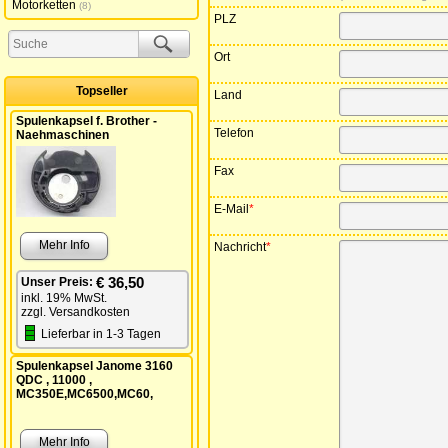
Motorketten
8
PLZ
Ort
Topseller
Land
Spulenkapsel f. Brother -
Telefon
Naehmaschinen
Fax
E-Mail
*
Mehr Info
Nachricht
*
€ 36,50
Unser Preis:
inkl. 19% MwSt.
zzgl. Versandkosten
Lieferbar in 1-3 Tagen
Spulenkapsel Janome 3160
QDC , 11000 ,
MC350E,MC6500,MC60,
Mehr Info